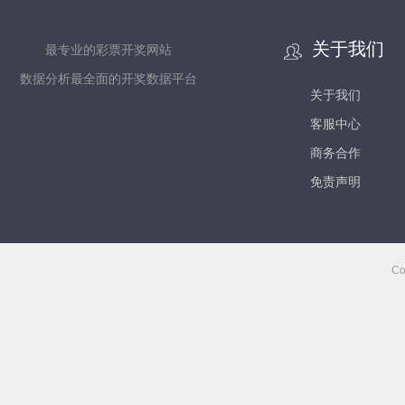
关于我们
最专业的彩票开奖网站
数据分析最全面的开奖数据平台
关于我们
客服中心
商务合作
免责声明
Co