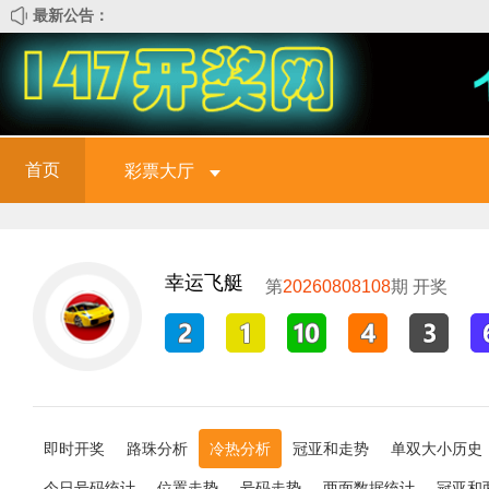
最新公告：
首页
彩票大厅
幸运飞艇
第
20260808108
期 开奖
即时开奖
路珠分析
冷热分析
冠亚和走势
单双大小历史
今日号码统计
位置走势
号码走势
两面数据统计
冠亚和