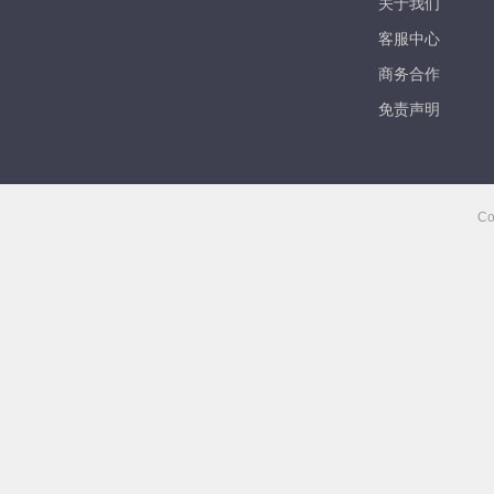
关于我们
客服中心
商务合作
免责声明
Co