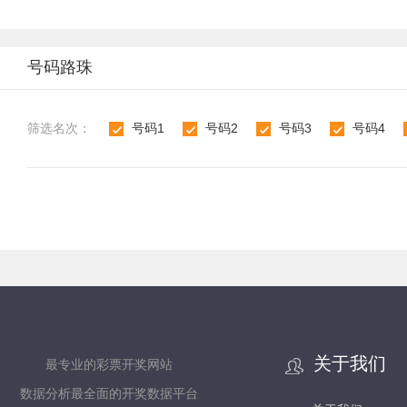
号码路珠
筛选名次：
号码1
号码2
号码3
号码4
1
2
3
4
关于我们
最专业的彩票开奖网站
数据分析最全面的开奖数据平台