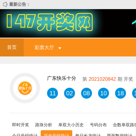
最新公告：
首页
彩票大厅
广东快乐十分
第
2021020842
期 开奖
11
02
08
10
18
即时开奖
路珠分析
单双大小历史
号码分布
合数单双路
今日号码统计
历史号码统计
每日长龙统计
两面数据统计